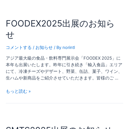
FOODEX2025
出
FOODEX2025出展のお知ら
展
の
せ
お
知
コメントする
/
お知らせ
/ By
norintl
ら
せ
アジア最大級の食品・飲料専門展示会「FOODEX 2025」に
本年も出展いたします。昨年に引き続き「輸入食品」エリア
にて、冷凍チーズやデザート、野菜、缶詰、菓子、ワイン、
生ハムや新商品をご紹介させていただきます。皆様のご …
もっと読む »
SMTS2025
出
展