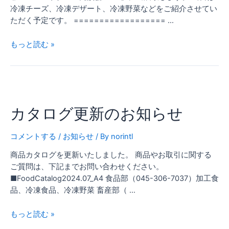
ナ
冷凍チーズ、冷凍デザート、冷凍野菜などをご紹介させてい
ー
ただく予定です。 ================== …
ズ
商
もっと読む »
談
会
2024
カ
出
タ
展
カタログ更新のお知らせ
ロ
の
グ
お
更
知
コメントする
/
お知らせ
/ By
norintl
新
ら
商品カタログを更新いたしました。 商品やお取引に関する
の
せ
ご質問は、下記までお問い合わせください。
お
■FoodCatalog2024.07_A4 食品部（045-306-7037）加工食
知
品、冷凍食品、冷凍野菜 畜産部（ …
ら
せ
もっと読む »