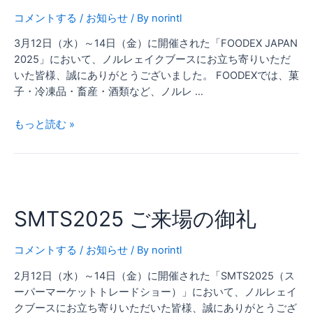
の
コメントする
/
お知らせ
/ By
norintl
御
3月12日（水）～14日（金）に開催された「FOODEX JAPAN
礼
2025」において、ノルレェイクブースにお立ち寄りいただ
いた皆様、誠にありがとうございました。 FOODEXでは、菓
子・冷凍品・畜産・酒類など、ノルレ …
もっと読む »
SMTS2025
ご
SMTS2025 ご来場の御礼
来
場
の
コメントする
/
お知らせ
/ By
norintl
御
2月12日（水）～14日（金）に開催された「SMTS2025（ス
礼
ーパーマーケットトレードショー）」において、ノルレェイ
クブースにお立ち寄りいただいた皆様、誠にありがとうござ