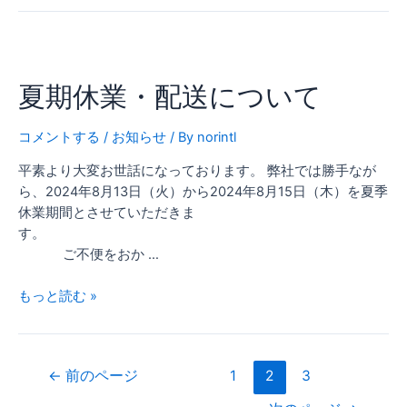
夏
期
夏期休業・配送について
休
業・
配
コメントする
/
お知らせ
/ By
norintl
送
平素より大変お世話になっております。 弊社では勝手なが
に
ら、2024年8月13日（火）から2024年8月15日（木）を夏季
つ
休業期間とさせていただきま
い
す。
て
ご不便をおか …
もっと読む »
←
前のページ
1
2
3