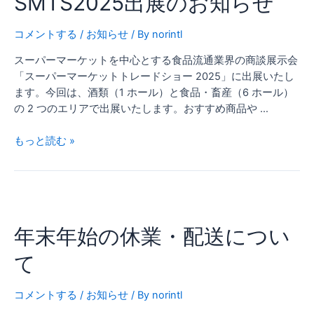
SMTS2025出展のお知らせ
の
お
コメントする
/
お知らせ
/ By
norintl
知
スーパーマーケットを中心とする食品流通業界の商談展示会
ら
「スーパーマーケットトレードショー 2025」に出展いたし
せ
ます。今回は、酒類（1 ホール）と食品・畜産（6 ホール）
の 2 つのエリアで出展いたします。おすすめ商品や …
もっと読む »
年
末
年末年始の休業・配送につい
年
始
て
の
休
コメントする
/
お知らせ
/ By
norintl
業・
配