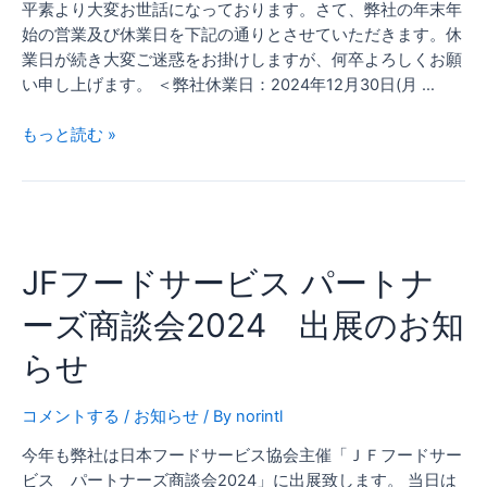
平素より大変お世話になっております。さて、弊社の年末年
送
始の営業及び休業日を下記の通りとさせていただきます。休
に
業日が続き大変ご迷惑をお掛けしますが、何卒よろしくお願
つ
い申し上げます。 ＜弊社休業日：2024年12月30日(月 …
い
て
もっと読む »
JF
フ
JFフードサービス パートナ
ー
ド
ーズ商談会2024 出展のお知
サ
ー
らせ
ビ
ス
コメントする
/
お知らせ
/ By
norintl
パ
ー
今年も弊社は日本フードサービス協会主催「ＪＦフードサー
ト
ビス パートナーズ商談会2024」に出展致します。 当日は