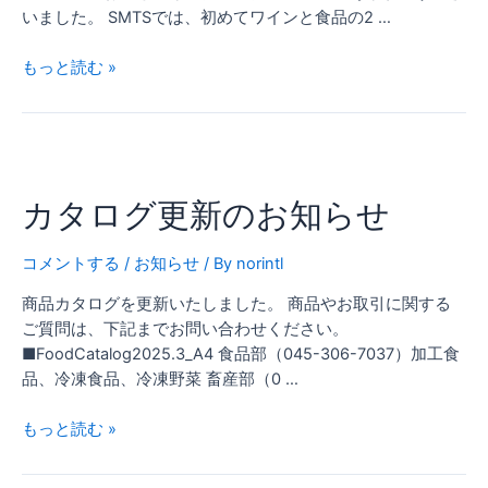
いました。 SMTSでは、初めてワインと食品の2 …
もっと読む »
カ
タ
カタログ更新のお知らせ
ロ
グ
更
コメントする
/
お知らせ
/ By
norintl
新
商品カタログを更新いたしました。 商品やお取引に関する
の
ご質問は、下記までお問い合わせください。
お
■FoodCatalog2025.3_A4 食品部（045-306-7037）加工食
知
品、冷凍食品、冷凍野菜 畜産部（0 …
ら
せ
もっと読む »