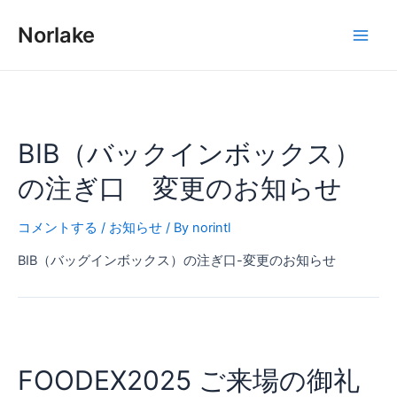
内
投
Main
容
稿
Norlake
Men
を
の
ス
ペ
キ
ー
ッ
ジ
プ
送
BIB（バックインボックス）
り
の注ぎ口 変更のお知らせ
コメントする
/
お知らせ
/ By
norintl
BIB（バッグインボックス）の注ぎ口-変更のお知らせ
FOODEX2025
ご
FOODEX2025 ご来場の御礼
来
場